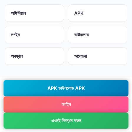
অফিসিয়াল
APK
লগইন
ডাউনলোড
অবস্থান
আলোচনা
APK ডাউনলোড APK
লগইন
এখনই নিবন্ধন করুন