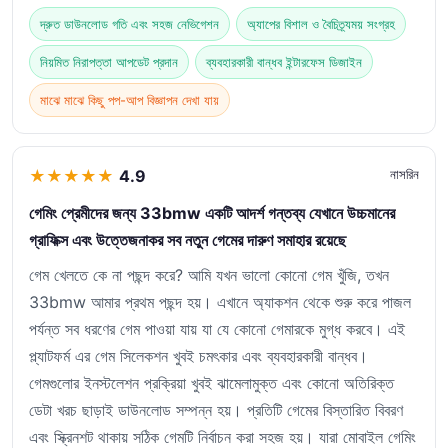
দ্রুত ডাউনলোড গতি এবং সহজ নেভিগেশন
অ্যাপের বিশাল ও বৈচিত্র্যময় সংগ্রহ
নিয়মিত নিরাপত্তা আপডেট প্রদান
ব্যবহারকারী বান্ধব ইন্টারফেস ডিজাইন
মাঝে মাঝে কিছু পপ-আপ বিজ্ঞাপন দেখা যায়
★
★
★
★
★
4.9
নাসরিন
গেমিং প্রেমীদের জন্য 33bmw একটি আদর্শ গন্তব্য যেখানে উচ্চমানের
গ্রাফিক্স এবং উত্তেজনাকর সব নতুন গেমের দারুণ সমাহার রয়েছে
গেম খেলতে কে না পছন্দ করে? আমি যখন ভালো কোনো গেম খুঁজি, তখন
33bmw আমার প্রথম পছন্দ হয়। এখানে অ্যাকশন থেকে শুরু করে পাজল
পর্যন্ত সব ধরণের গেম পাওয়া যায় যা যে কোনো গেমারকে মুগ্ধ করবে। এই
প্ল্যাটফর্ম এর গেম সিলেকশন খুবই চমৎকার এবং ব্যবহারকারী বান্ধব।
গেমগুলোর ইনস্টলেশন প্রক্রিয়া খুবই ঝামেলামুক্ত এবং কোনো অতিরিক্ত
ডেটা খরচ ছাড়াই ডাউনলোড সম্পন্ন হয়। প্রতিটি গেমের বিস্তারিত বিবরণ
এবং স্ক্রিনশট থাকায় সঠিক গেমটি নির্বাচন করা সহজ হয়। যারা মোবাইল গেমিং