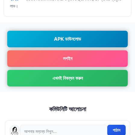
লাভ।
APK ডাউনলোড
লগইন
এখনই নিবন্ধন করুন
কমিউনিটি আলোচনা
পাঠান