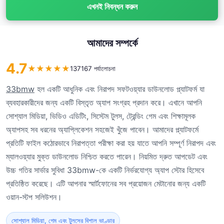
এখনই নিবন্ধন করুন
আমাদের সম্পর্কে
4.7
★
★
★
★
★
137167 পর্যালোচনা
33bmw
হল একটি আধুনিক এবং নিরাপদ সফটওয়্যার ডাউনলোড প্ল্যাটফর্ম যা
ব্যবহারকারীদের জন্য একটি বিস্তৃত অ্যাপ সংগ্রহ প্রদান করে। এখানে আপনি
সোশ্যাল মিডিয়া, ভিডিও এডিটিং, সিস্টেম টুলস, ট্রেন্ডিং গেম এবং শিক্ষামূলক
অ্যাপসহ সব ধরনের অ্যাপ্লিকেশন সহজেই খুঁজে পাবেন। আমাদের প্ল্যাটফর্মে
প্রতিটি ফাইল কঠোরভাবে নিরাপত্তা পরীক্ষা করা হয় যাতে আপনি সম্পূর্ণ নিরাপদ এবং
ম্যালওয়্যার মুক্ত ডাউনলোড নিশ্চিত করতে পারেন। নিয়মিত দ্রুত আপডেট এবং
উচ্চ গতির সার্ভার সুবিধা 33bmw-কে একটি নির্ভরযোগ্য অ্যাপ স্টোর হিসেবে
প্রতিষ্ঠিত করেছে। এটি আপনার স্মার্টফোনের সব প্রয়োজন মেটানোর জন্য একটি
ওয়ান-স্টপ সলিউশন।
সোশ্যাল মিডিয়া, গেম এবং টুলসের বিশাল ভাণ্ডার