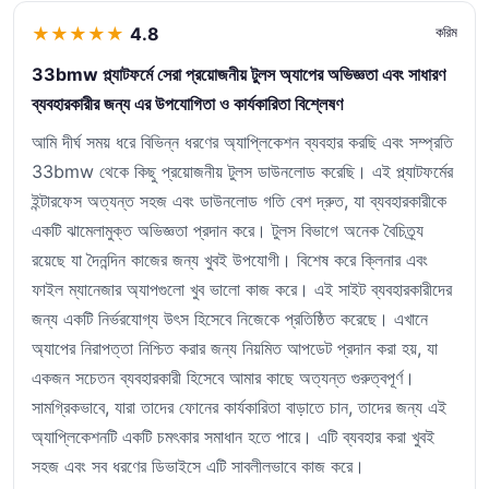
★
★
★
★
★
4.8
করিম
33bmw প্ল্যাটফর্মে সেরা প্রয়োজনীয় টুলস অ্যাপের অভিজ্ঞতা এবং সাধারণ
ব্যবহারকারীর জন্য এর উপযোগিতা ও কার্যকারিতা বিশ্লেষণ
আমি দীর্ঘ সময় ধরে বিভিন্ন ধরণের অ্যাপ্লিকেশন ব্যবহার করছি এবং সম্প্রতি
33bmw থেকে কিছু প্রয়োজনীয় টুলস ডাউনলোড করেছি। এই প্ল্যাটফর্মের
ইন্টারফেস অত্যন্ত সহজ এবং ডাউনলোড গতি বেশ দ্রুত, যা ব্যবহারকারীকে
একটি ঝামেলামুক্ত অভিজ্ঞতা প্রদান করে। টুলস বিভাগে অনেক বৈচিত্র্য
রয়েছে যা দৈনন্দিন কাজের জন্য খুবই উপযোগী। বিশেষ করে ক্লিনার এবং
ফাইল ম্যানেজার অ্যাপগুলো খুব ভালো কাজ করে। এই সাইট ব্যবহারকারীদের
জন্য একটি নির্ভরযোগ্য উৎস হিসেবে নিজেকে প্রতিষ্ঠিত করেছে। এখানে
অ্যাপের নিরাপত্তা নিশ্চিত করার জন্য নিয়মিত আপডেট প্রদান করা হয়, যা
একজন সচেতন ব্যবহারকারী হিসেবে আমার কাছে অত্যন্ত গুরুত্বপূর্ণ।
সামগ্রিকভাবে, যারা তাদের ফোনের কার্যকারিতা বাড়াতে চান, তাদের জন্য এই
অ্যাপ্লিকেশনটি একটি চমৎকার সমাধান হতে পারে। এটি ব্যবহার করা খুবই
সহজ এবং সব ধরণের ডিভাইসে এটি সাবলীলভাবে কাজ করে।