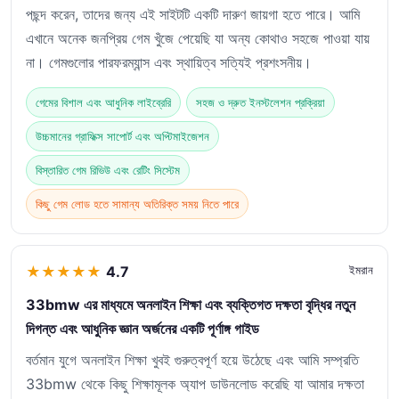
পছন্দ করেন, তাদের জন্য এই সাইটটি একটি দারুণ জায়গা হতে পারে। আমি
এখানে অনেক জনপ্রিয় গেম খুঁজে পেয়েছি যা অন্য কোথাও সহজে পাওয়া যায়
না। গেমগুলোর পারফরম্যান্স এবং স্থায়িত্ব সত্যিই প্রশংসনীয়।
গেমের বিশাল এবং আধুনিক লাইব্রেরি
সহজ ও দ্রুত ইনস্টলেশন প্রক্রিয়া
উচ্চমানের গ্রাফিক্স সাপোর্ট এবং অপ্টিমাইজেশন
বিস্তারিত গেম রিভিউ এবং রেটিং সিস্টেম
কিছু গেম লোড হতে সামান্য অতিরিক্ত সময় নিতে পারে
★
★
★
★
★
4.7
ইমরান
33bmw এর মাধ্যমে অনলাইন শিক্ষা এবং ব্যক্তিগত দক্ষতা বৃদ্ধির নতুন
দিগন্ত এবং আধুনিক জ্ঞান অর্জনের একটি পূর্ণাঙ্গ গাইড
বর্তমান যুগে অনলাইন শিক্ষা খুবই গুরুত্বপূর্ণ হয়ে উঠেছে এবং আমি সম্প্রতি
33bmw থেকে কিছু শিক্ষামূলক অ্যাপ ডাউনলোড করেছি যা আমার দক্ষতা